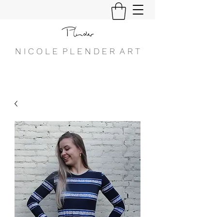
N I C O L E P L E N D E R A R T