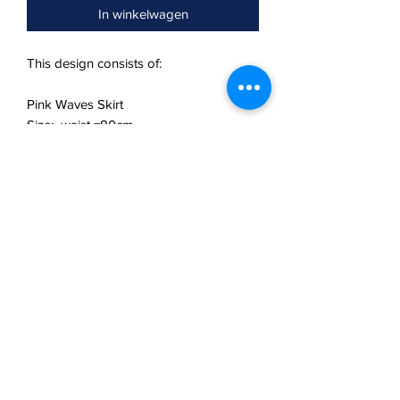
In winkelwagen
This design consists of:
Pink Waves Skirt
Size: waist =80cm
Rental price: 60€
Deposit: 120€
REMARK: The skirt is ~10cm shorter
than shown on the picture. Petticoat for
volume effect can be rented additionally
+15€
Aanvullende info
Prijzen zijn exclusief aangetekende
verzending en verzerkering. Fysiek