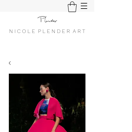
N I C O L E P L E N D E R A R T