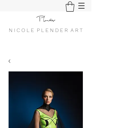
N I C O L E P L E N D E R A R T