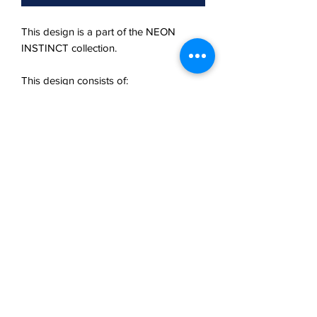
This design is a part of the NEON
INSTINCT collection.
This design consists of:
Rhino dress + neck corset + tule drape
Size: xs/s waist <64cm, hips <92cm
chest <85cm
Rental price: 65€
Deposit: 130€
Aanvullende info
Prijzen zijn exclusief aangetekende
verzending en verzerkering. Fysiek
ophalen en terugbrengen van de